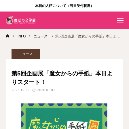
本日の入館について（当日受付状況）
入館方法
年パス
INFO
ニュース
第5回企画展「魔女からの手紙」本日よりスタート！
Instagram
ENGLISH
利用案内
ニュース
施設案内
第5回企画展「魔女からの手紙」本日よ
りスタート！
企画展
2025.12.22
2026.01.07
ショップ・カフェ
ニュース
団体利用