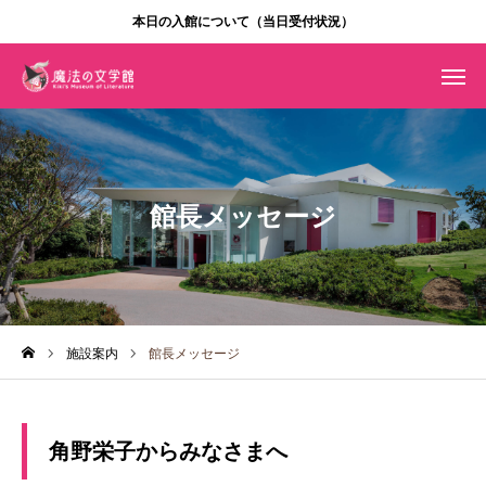
本日の入館について（当日受付状況）
入館方法
年パス
Instagram
ENGLISH
利用案内
館長メッセージ
施設案内
企画展
施設案内
館長メッセージ
ショップ・カフェ
ニュース
角野栄子からみなさまへ
団体利用