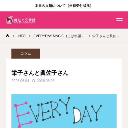
本日の入館について（当日受付状況）
入館方法
年パス
INFO
EVERYDAY MAGIC（こぼれ話）
栄子さんと眞佐子さん
Instagram
ENGLISH
利用案内
コラム
施設案内
栄子さんと眞佐子さん
2026.06.04
2026.06.05
企画展
ショップ・カフェ
ニュース
団体利用