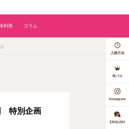
体利用
コラム
た）
入館方法
年パス
Instagram
間 特別企画
ENGLISH